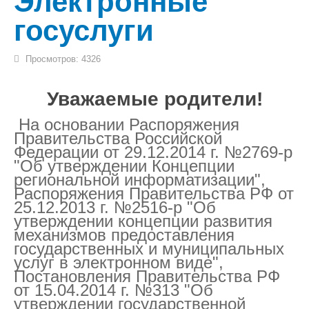
Электронные
ФГОС (2)
госуслуги
Борьба с коррупцией (2)
Постановления администрации
Просмотров: 4326
Пятигорска (2)
Уважаемые родители!
Памятки по ПДД (2)
На основании Распоряжения
Профсоюз (2)
Правительства Российской
Федерации от 29.12.2014 г. №2769-р
ОРКСЭ (2)
"Об утверждении Концепции
региональной информатизации",
Обучение детей с ОВЗ (2)
Распоряжения Правительства РФ от
25.12.2013 г. №2516-р "Об
Электронные госуслуги (2)
утверждении концепции развития
механизмов предоставления
Выпускнику (2)
государственных и муниципальных
услуг в электронном виде",
Всероссийская олимпиада
Постановления Правительства РФ
школьников (2)
от 15.04.2014 г. №313 "Об
утверждении государственной