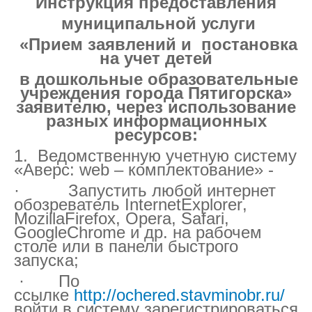
Инструкция предоставления
муниципальной услуги
«Прием заявлений и постановка
на учет детей
в дошкольные образовательные
учреждения города Пятигорска»
заявителю, через использование
разных информационных
ресурсов:
1. Ведомственную учетную систему
«Аверс:
web
– комплектование» -
· Запустить любой интернет
обозреватель
Internet
Explorer
,
Mozilla
Firefox
, Opera, Safari,
Google
Chrome
и др. на рабочем
столе или в панели быстрого
запуска;
· По
ссылке
http://ochered.stavminobr.ru/
войти в систему зарегистрироваться