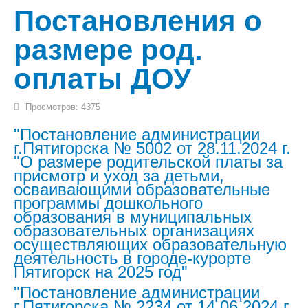
ФГОС (2)
Постановления о
Борьба с коррупцией (2)
размере род.
Постановления администрации
Пятигорска (2)
оплаты ДОУ
Памятки по ПДД (2)
Просмотров: 4375
Профсоюз (2)
"Постановление администрации
г.Пятигорска № 5002 от 28.11.2024 г.
ОРКСЭ (2)
"О размере родительской платы за
присмотр и уход за детьми,
Обучение детей с ОВЗ (2)
осваивающими образовательные
программы дошкольного
Электронные госуслуги (2)
образования в муниципальных
образовательных организациях
Выпускнику (2)
осуществляющих образовательную
деятельность в городе-курорте
Всероссийская олимпиада
Пятигорск на 2025 год"
школьников (2)
"Постановление администрации
г.Пятигорска № 2234 от 14.06.2024 г.